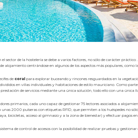
el sector de la hostelería se debe a varios factores, no sólo de carácter práctico.
ta de alojamiento centrándose en algunos de los aspectos más populares, como la
ecifes de
coral
para explorar buceando y rincones resguardados en la vegetación
ididos en villas individuales y habitaciones de estilo mauriciano. Como parte
la prestación de servicios mediante una única solución, todo ello con una única
adores primarios, cada uno capaz de gestionar 75 lectores asociados a alojamien
n unas 2000 pulseras con etiquetas RFID, que permiten a los huéspedes no sólo a
laya, bicicletas, acceso al gimnasio y a la zona de bienestar) y efectuar pagos e
sistema de control de accesos con la posibilidad de realizar pruebas y gestionar e