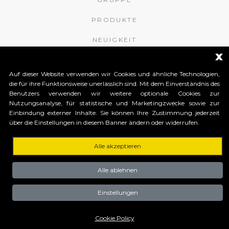
PRODUKTE
NEUIGKEIT
x
KONTAKTE
Auf dieser Website verwenden wir Cookies und ähnliche Technologien,
APROMIX RFID S.r.l.
die für ihre Funktionsweise unerlässlich sind. Mit dem Einverständnis des
Benutzers verwenden wir weitere optionale Cookies zur
Nutzungsanalyse, für statistische und Marketingzwecke sowie zur
Contrà S. Giorgio, 148
Einbindung externer Inhalte. Sie können Ihre Zustimmung jederzeit
36061 Bassano del Grappa (Vicenza) Italy
über die Einstellungen in diesem Banner ändern oder widerrufen.
Tel. +39 0424 502466
Tel. +39 0424 1903461
Tel. +39 0424 1903462
Alle akzeptieren
Capitale Sociale € 150.000
Alle ablehnen
interamente versato Registro Imprese
Tribunale di Vicenza
CF e P.IVA (IT) 03883140240
Einstellungen
Privacy Policy
Cookie Policy