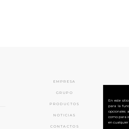
EMPRESA
GRUPO
En este siti
PRODUCTOS
para la fun
opcionales a
NOTICIAS
como para i
en cualquier
CONTACTOS