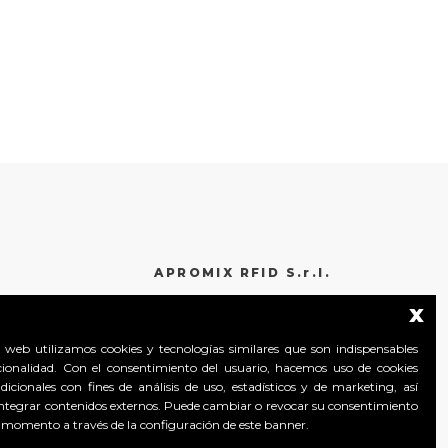
APROMIX RFID S.r.l.
x
Contrà S. Giorgio, 148
36061 Bassano del Grappa (Vicenza) Italy
o web utilizamos cookies y tecnologías similares que son indispensables
Tel. +39 0424 502466
cionalidad. Con el consentimiento del usuario, hacemos uso de cookies
Tel. +39 0424 1903461
dicionales con fines de análisis de uso, estadísticos y de marketing, así
Tel. +39 0424 1903462
ntegrar contenidos externos. Puede cambiar o revocar su consentimiento
 momento a través de la configuración de este banner.
Capitale Sociale € 150.000
interamente versato Registro Imprese