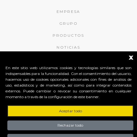
EMPRESA
GRUPO
PRODUCTOS
NOTICIAS
x
CONTACTOS
En este sitio web utilizamos cookies y tecnologías similares que son
indispensables para la funcionalidad. Con el consentimiento del usuario,
APROMIX RFID S.r.l.
hacemos uso de cookies opcionales adicionales con fines de análisis de
uso, estadísticos y de marketing, así como para integrar contenidos
Contrà S. Giorgio, 148
externos. Puede cambiar o revocar su consentimiento en cualquier
36061 Bassano del Grappa (Vicenza) Italy
momento a través de la configuración de este banner.
Tel. +39 0424 502466
Tel. +39 0424 1903461
Tel. +39 0424 1903462
Aceptar todo
Capitale Sociale € 150.000
Rechazar todo
interamente versato Registro Imprese
Tribunale di Vicenza