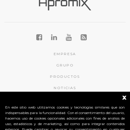
EMPRESA
GRUPO
PRODUCTOS
NOTICIAS
x
CONTACTOS
En este sitio web utilizamos cookies y tecnologías similares que son
indispensables para la funcionalidad. Con el consentimiento del usuario,
APROMIX RFID S.r.l.
hacemos uso de cookies opcionales adicionales con fines de análisis de
uso, estadísticos y de marketing, así como para integrar contenidos
Contrà S. Giorgio, 148
externos. Puede cambiar o revocar su consentimiento en cualquier
36061 Bassano del Grappa (Vicenza) Italy