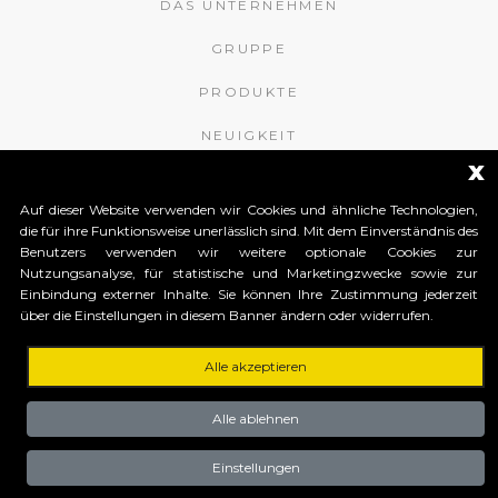
DAS UNTERNEHMEN
GRUPPE
PRODUKTE
NEUIGKEIT
x
KONTAKTE
Auf dieser Website verwenden wir Cookies und ähnliche Technologien,
die für ihre Funktionsweise unerlässlich sind. Mit dem Einverständnis des
APROMIX RFID S.r.l.
Benutzers verwenden wir weitere optionale Cookies zur
Nutzungsanalyse, für statistische und Marketingzwecke sowie zur
Contrà S. Giorgio, 148
Einbindung externer Inhalte. Sie können Ihre Zustimmung jederzeit
36061 Bassano del Grappa (Vicenza) Italy
über die Einstellungen in diesem Banner ändern oder widerrufen.
Tel. +39 0424 502466
Tel. +39 0424 1903461
Tel. +39 0424 1903462
Alle akzeptieren
Capitale Sociale € 150.000
Alle ablehnen
interamente versato Registro Imprese
Tribunale di Vicenza
CF e P.IVA (IT) 03883140240
Einstellungen