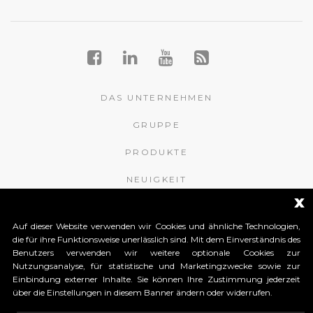
DAS UNTERNEHMEN
GRUPPE
PRODUKTE
NEUIGKEIT
x
KONTAKTE
Auf dieser Website verwenden wir Cookies und ähnliche Technologien,
APROMIX RFID S.r.l.
die für ihre Funktionsweise unerlässlich sind. Mit dem Einverständnis des
Benutzers verwenden wir weitere optionale Cookies zur
Nutzungsanalyse, für statistische und Marketingzwecke sowie zur
Contrà S. Giorgio, 148
Einbindung externer Inhalte. Sie können Ihre Zustimmung jederzeit
36061 Bassano del Grappa (Vicenza) Italy
über die Einstellungen in diesem Banner ändern oder widerrufen.
Tel. +39 0424 502466
Tel. +39 0424 1903461