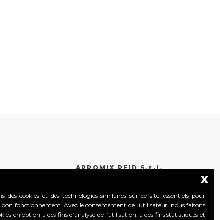
APROMIX RFID S.r.l.
x
Contrà S. Giorgio, 148
ns des cookies et des technologies similaires sur ce site, essentiels pour
36061 Bassano del Grappa (Vicenza) Italy
 bon fonctionnement. Avec le consentement de l’utilisateur, nous faisons
Tel. +39 0424 502466
ies en option à des fins d’analyse de l’utilisation, à des fins statistiques et
Tel. +39 0424 1903461