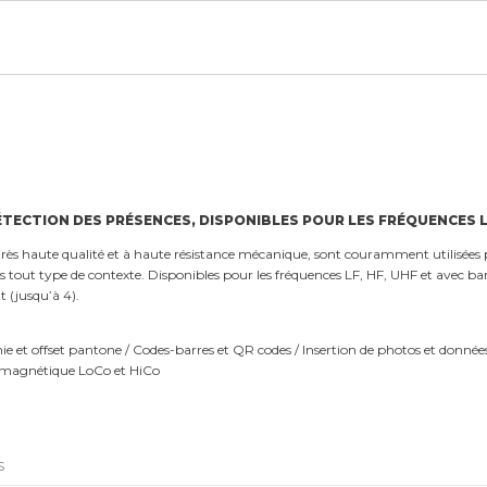
TECTION DES PRÉSENCES, DISPONIBLES POUR LES FRÉQUENCES LF
ès haute qualité et à haute résistance mécanique, sont couramment utilisées pou
ans tout type de contexte. Disponibles pour les fréquences LF, HF, UHF et avec 
t (jusqu’à 4).
et offset pantone / Codes-barres et QR codes / Insertion de photos et données
 magnétique LoCo et HiCo
S