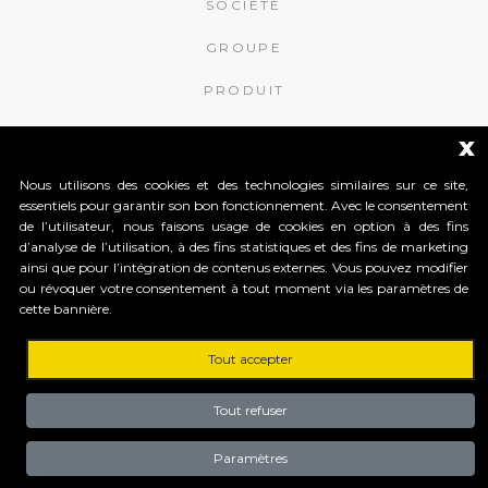
SOCIÉTÉ
GROUPE
PRODUIT
NOUVELLES
x
CONTACTS
Nous utilisons des cookies et des technologies similaires sur ce site,
essentiels pour garantir son bon fonctionnement. Avec le consentement
de l’utilisateur, nous faisons usage de cookies en option à des fins
APROMIX RFID S.r.l.
d’analyse de l’utilisation, à des fins statistiques et des fins de marketing
ainsi que pour l’intégration de contenus externes. Vous pouvez modifier
Contrà S. Giorgio, 148
ou révoquer votre consentement à tout moment via les paramètres de
36061 Bassano del Grappa (Vicenza) Italy
cette bannière.
Tel. +39 0424 502466
Tel. +39 0424 1903461
Tel. +39 0424 1903462
Tout accepter
Capitale Sociale € 150.000
Tout refuser
interamente versato Registro Imprese
Tribunale di Vicenza
CF e P.IVA (IT) 03883140240
Paramètres